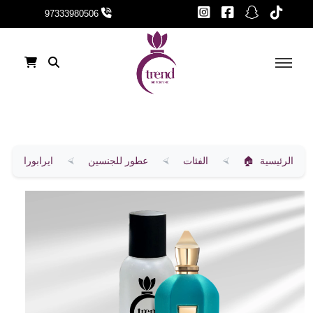
97333980506
الرئيسية
الفئات
عطور للجنسين
ايرابورا