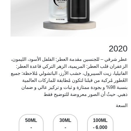
2020
عطر شرقي – للجنسين مقدمة العطر: الفلفل الأسود، الليمون،
الزعفران قلب العطر: المريمية، الزهر التركي قاعدة العطر:
الفانيليا، زيت السيبرول، خشب الأرز، الباتشولي مُلاحظة: جميع
العُطور مُركبة من قبلنا لتكون مُطابقة للماركات العالمية
بنسبة 98% و بجودة ممتازة و ثبات و تركيز عالي و ضمان
ذهبي. حيثُ أن الصور معروضة للتوضيح فقط
السعة
50ML
30ML
100ML
-
-
- 6.000