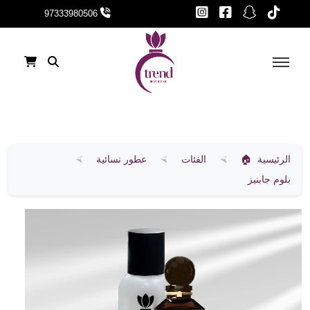
97333980506
الرئيسية
الفئات
عطور نسائية
بلوم جابنيز