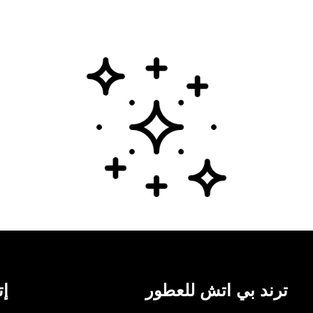
ترند بي اتش للعطور
إت