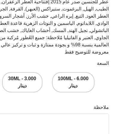
عطر للجنسين صدر عام 2015 إفتتاحية ال
الطيب, الهيل, البرغموت, ستيراكس (العبهر), القرفة, الج
العطر العود, التبغ, إبره الراعي, خشب الأرز, أشجار السر
الوادي, اللابدانوم, الياسمين و النوتات الزهرية قاعدة العط
الباتشولي, نجيل الهند, المسك, أخشاب الغاياك, خشب الصند
الجاوي, العنبر و الفانيليا مُلاحظة: جميع العُطور مُركبة م
العالمية بنسبة 98% و بجودة ممتازة و ثبات و ترك
معروضة للتوضيح فقط
السعة
30ML - 3.000
100ML - 6.000
دينار
دينار
ملاحظة