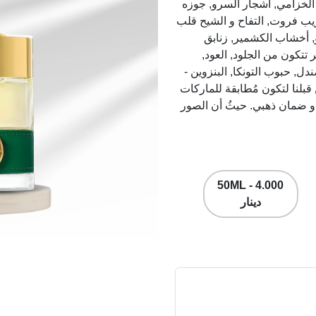
عطر الزعفران, الخزامي, أشجار السرو, جوزه
ريب فروت, التفاح و الشيح قلب
و, أخشاب الكشمير, زنابق
ر تتكون من الجلود, العود,
ل, حبوب التونكا, البنزوين -
ن قبلنا لتكون مُطابقة للماركات
يز عالي و ضمان ذهبي. حيثُ أن الصور
50ML - 4.000
دينار