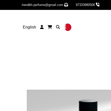
trendbh.perfume@gmail.com
97333980506
English