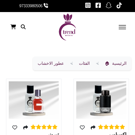
97333980506
الرئيسية
الفئات
عطور الاخشاب
اكسبلورر
تيروني