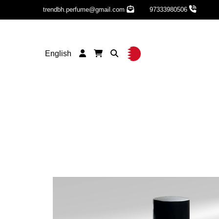
trendbh.perfume@gmail.com
97333980506
English