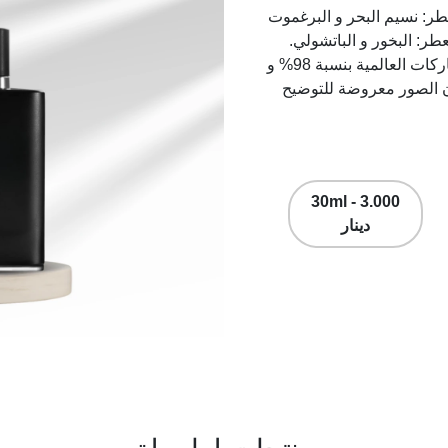
ل صدر عام 2015. إفتتاحية العطر: نسيم البحر و البرغموت
عطر: البخور و الباتشولي.
مُلاحظة: جميع العُطور مُركبة من قبلنا لتكون مُطابقة للماركات العالمية بنسبة 98% و
أن الصور معروضة للتوضيح
30ml - 3.000
دينار