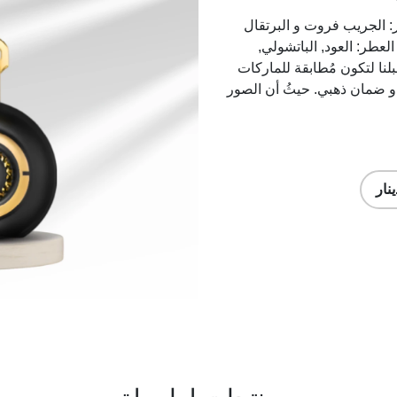
عام 2010 إفتتاحية العطر: الجريب فروت و البرتقال
لعطر: العود, الباتشولي,
لنا لتكون مُطابقة للماركات
يز عالي و ضمان ذهبي. حيثُ أن الصور