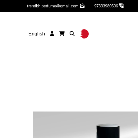
trendbh.perfume@gmail.com
97333980506
English