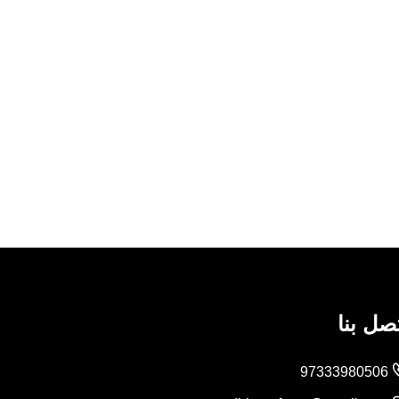
صل بنا
97333980506