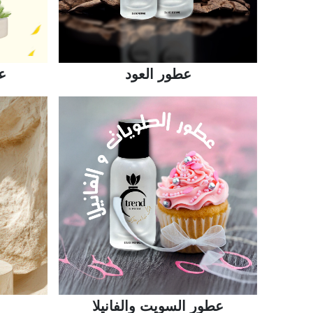
عطور العود
ع
عطور السويت والفانيلا