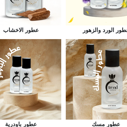
طور الورد والزهور
عطور الاخشاب
عطور مسك
عطور باودرية