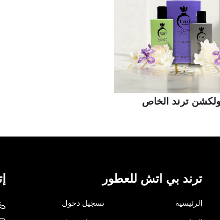
لكشن ترند الخاص
ترند بي اتش للعطور
إت
الرئيسية
تسجيل دخول