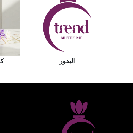
البخور
كو