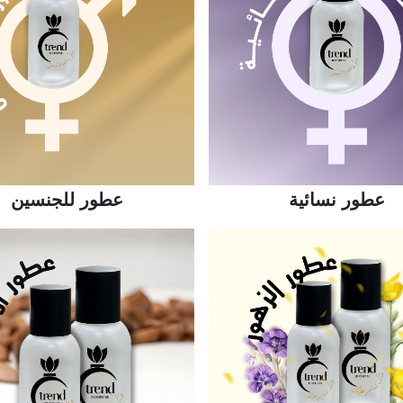
عطور نسائية
عطور للجنسين