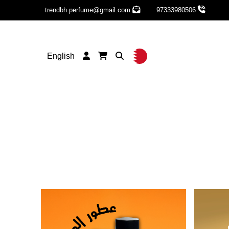
trendbh.perfume@gmail.com
97333980506
English