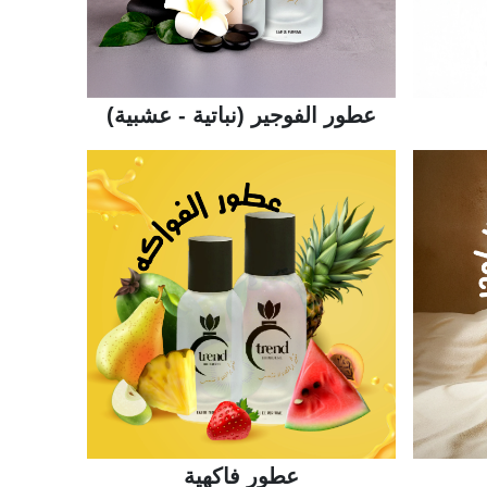
عطور الفوجير (نباتية - عشبية)
عطور فاكهية