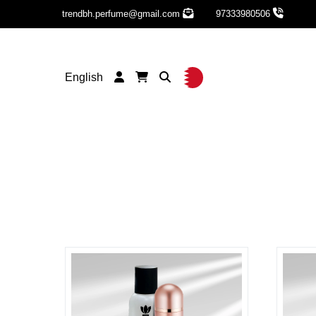
trendbh.perfume@gmail.com
97333980506
English