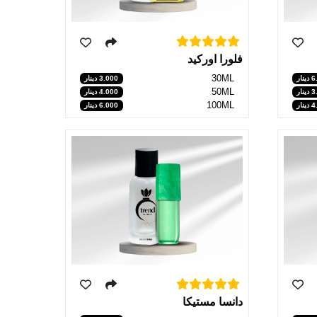
فلورا اوركيد
30ML
3.000 دينار
نار
50ML
4.000 دينار
نار
100ML
6.000 دينار
نار
دانسا مستيكا