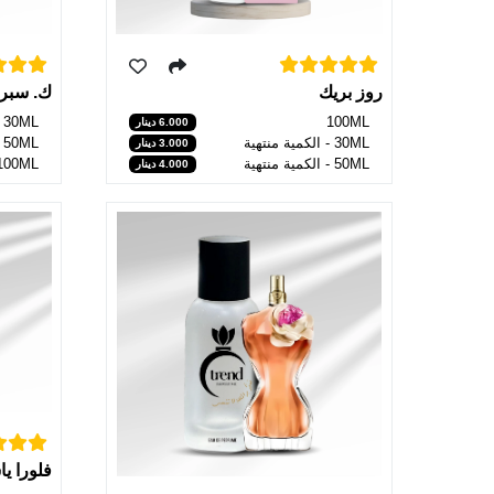
ك. سبري
روز بريك
30ML
100ML
6.000 دينار
50ML
30ML - الكمية منتهية
3.000 دينار
100ML
50ML - الكمية منتهية
4.000 دينار
فلورا ي