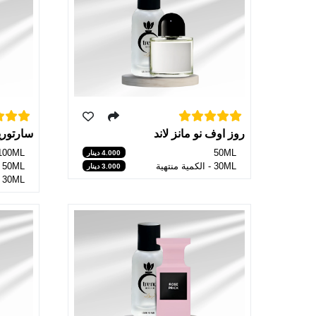
روز اوف نو مانز لاند
سارتوري
50ML
100ML
4.000 دينار
30ML - الكمية منتهية
50ML
3.000 دينار
30ML