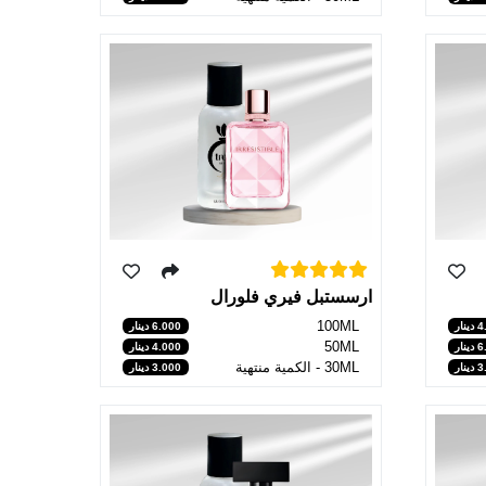
ارسستبل فيري فلورال
100ML
نار
6.000 دينار
50ML
نار
4.000 دينار
30ML - الكمية منتهية
نار
3.000 دينار