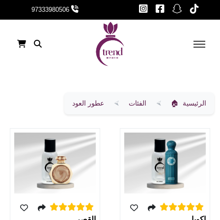
97333980506
الرئيسية
الفئات
عطور العود
اكويا
القصر